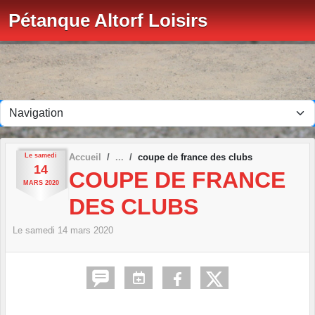
Panneau de gestion des cookies
Pétanque Altorf Loisirs
Le
samedi
Accueil
coupe de france des clubs
14
COUPE DE FRANCE
MARS
2020
DES CLUBS
Le
samedi
14
mars
2020