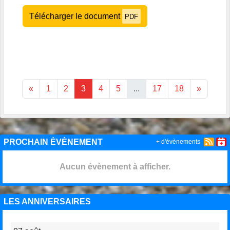
Télécharger le document
PDF
«
1
2
3
4
5
...
17
18
»
PROCHAIN ÉVÈNEMENT
+ d'évènements
Aucun évènement à afficher.
LES ANNIVERSAIRES