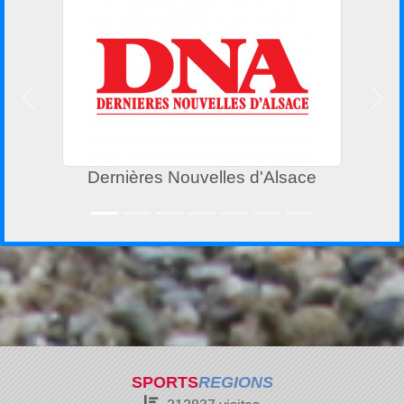
Précedent
Suiv
res Nouvelles d'Alsace
Entrepri
SPORTS
REGIONS